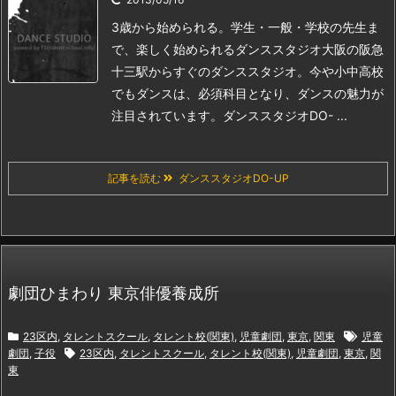
3歳から始められる。学生・一般・学校の先生ま
で、楽しく始められるダンススタジオ
大阪の阪急
十三駅からすぐのダンススタジオ。
今や小中高校
でもダンスは、必須科目となり、ダンスの魅力が
注目されています。
ダンススタジオDO- ...
記事を読む
ダンススタジオDO-UP
劇団ひまわり 東京俳優養成所
23区内
,
タレントスクール
,
タレント校(関東)
,
児童劇団
,
東京
,
関東
児童
劇団
,
子役
23区内
,
タレントスクール
,
タレント校(関東)
,
児童劇団
,
東京
,
関
東