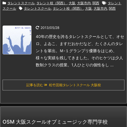
タレントスクール
,
タレント校（関西）
,
大阪
,
大阪市内
,
関西
タレント
スクール
タレントスクール
,
タレント校（関西）
,
大阪
,
大阪市内
,
関西
2013/05/28
40年の歴史を誇るタレントスクールとして、オセ
ロ、よゐこ、ますだおかだなど、たくさんのタレ
ントを輩出。
Ｍ-１グランプリ優勝をはじめ、
様々な実績を残してきました。そのヒケツは少人
数制クラスの授業。1人ひとり
の個性をし ...
記事を読む
松竹芸能タレントスクール 大阪校
OSM 大阪スクールオブミュージック専門学校