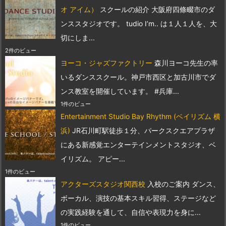
オ アイム）
スクールの紹介 大阪府四條畷市のダ
ンススタジオです。 tudio I’m.. は１人１人を、大
切にしま...
2件のビュー
ヨーコ・ジャズファクトリー
森川ヨーコ先生の率
いるダンススクール。神戸市西区と加古川市でダ
ンス教室を開催しています。 #兵庫...
1件のビュー
Entertainment Studio Bay Rhythm (ベイリズム 横
浜)
JR石川町駅徒歩１分、パークスクエアプラザ
にある新感覚エンターテインメントスタジオ、ベ
イリズム。 アピー...
1件のビュー
アクターズスタジオ関西校
入校のご案内 ダンス、
ボーカル、演技の基本スキル習得、ステージなど
の実践経験を通して、自信や表現力を身に...
1件のビュー