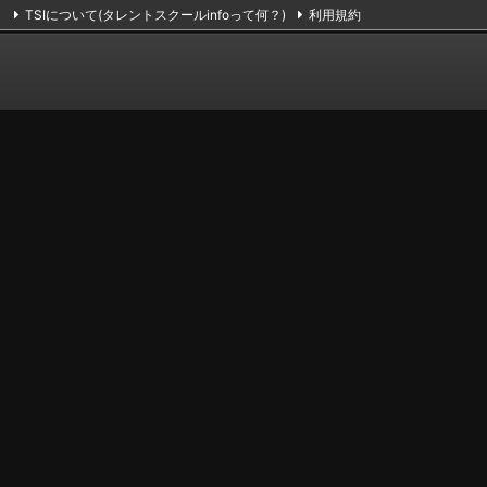
TSIについて(タレントスクールinfoって何？)
利用規約
掲載のお申し込み（無料）
お問い合わせ
RSS
Feedly