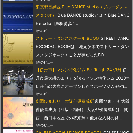
東京都目黒区 Blue DANCE studio（ブルーダンス
スタジオ）
Blue DANCE studioとは？ Blue DANC
E studio目黒駅徒歩１...
1件のビュー
ストリートダンススクール BOOM
STREET DANC
E SCHOOL BOOMは、地元茨木でストリートダン
ススタジオを開くことが夢だったBO...
1件のビュー
【伊丹市】マシン特化ジム Be-fit light24 伊丹
伊
丹市最大級のエリアを誇るマシン特化ジム 2020年
伊丹市の大鹿にオープンしたスポーツジムBe-fi...
1件のビュー
劇団ひまわり 大阪俳優養成所
劇団ひまわり 大阪
俳優養成所（江坂・梅田） 大阪俳優養成所は、関
西・西日本地区での将来輝く優秀な人材の発...
1件のビュー
CALESS VOCAL&DANCE SCHOOL
CALESS VOC