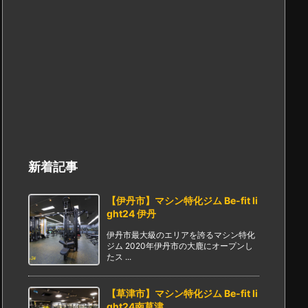
新着記事
【伊丹市】マシン特化ジム Be-fit li
ght24 伊丹
伊丹市最大級のエリアを誇るマシン特化
ジム 2020年伊丹市の大鹿にオープンし
たス ...
【草津市】マシン特化ジム Be-fit li
ght24南草津