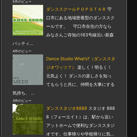
5件のビュー
ダンススクールＰＯＰＳＴＡＲ
守
口市にある地域密着型のダンススク
ールです。 守口市在住の方なら
みなさんご存知の163号線沿い新森
バッティ...
4件のビュー
Dance Studio What’s?（ダンススタ
ジオワッツ？）
楽しく！明るく！
元気よく！ ダンスの楽しさを知っ
てもらうと共に、仲間を大事にする
気持ち、 ...
3件のビュー
ダンススタジオ8888
スタジオ 888
8（フォーエイト）は、駅から近い
アットホームで便利なダンススタジ
オです。仕事帰りや学校帰りに気...