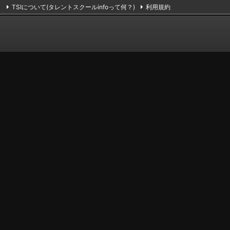
TSIについて(タレントスクールinfoって何？)
利用規約
掲載のお申し込み（無料）
お問い合わせ
RSS
Feedly