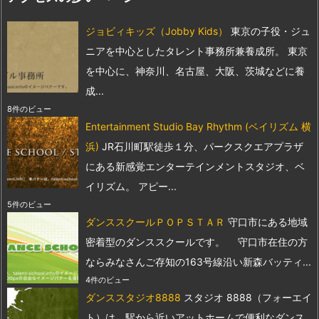
ジョビィキッズ（Jobby Kids）
東京の子役・ジュ
ニアを中心としたタレント事務所兼養成所。 東京
を中心に、神奈川、名古屋、大阪、茨城などに養
成...
8件のビュー
Entertainment Studio Bay Rhythm (ベイリズム 横
浜)
JR石川町駅徒歩１分、パークスクエアプラザ
にある新感覚エンターテインメントスタジオ、ベ
イリズム。 アピー...
5件のビュー
ダンススクールＰＯＰＳＴＡＲ
守口市にある地域
密着型のダンススクールです。 守口市在住の方
ならみなさんご存知の163号線沿い新森バッティ...
4件のビュー
ダンススタジオ8888
スタジオ 8888（フォーエイ
ト）は、駅から近いアットホームで便利なダンス