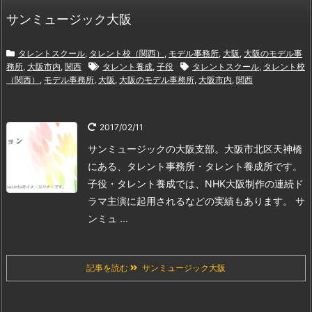
サンミュージック大阪
タレントスクール
,
タレント校（関西）
,
モデル事務所
,
大阪
,
大阪のモデル事
務所
,
大阪市内
,
関西
タレント養成
,
子役
タレントスクール
,
タレント校
（関西）
,
モデル事務所
,
大阪
,
大阪のモデル事務所
,
大阪市内
,
関西
2017/02/11
サンミュージックの大阪支部。大阪市北区天神橋
にある、タレント事務所・タレント養成所です。
子役・タレント養成では、NHK大阪制作の連続ド
ラマ主演に起用されるなどの実績もあります。
サ
ンミュ ...
記事を読む
サンミュージック大阪