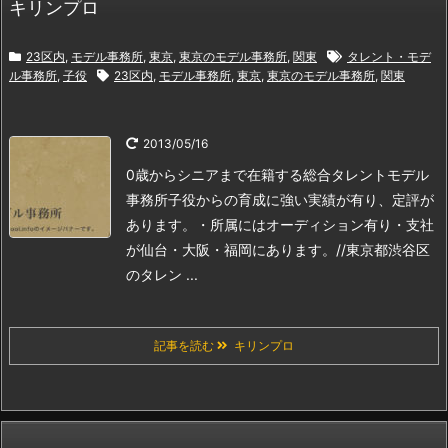
キリンプロ
23区内
,
モデル事務所
,
東京
,
東京のモデル事務所
,
関東
タレント・モデ
ル事務所
,
子役
23区内
,
モデル事務所
,
東京
,
東京のモデル事務所
,
関東
2013/05/16
0歳からシニアまで在籍する総合タレントモデル
事務所
子役からの育成に強い実績が有り、定評が
あります。
・所属にはオーディション有り
・支社
が仙台・大阪・福岡にあります。
//東京都渋谷区
のタレン ...
記事を読む
キリンプロ