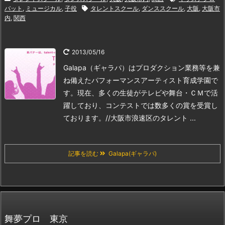
バット
,
ミュージカル
,
子役
タレントスクール
,
ダンススクール
,
大阪
,
大阪市
内
,
関西
2013/05/16
Galapa（ギャラパ）はプロダクション業務等を兼
ね備えたパフォーマンスアーティスト育成学園で
す。現在、多くの生徒がテレビや舞台・ＣＭで活
躍しており、コンテストでは数多くの賞を受賞し
ております。
//大阪市浪速区のタレント ...
記事を読む
Galapa(ギャラパ)
舞夢プロ 東京