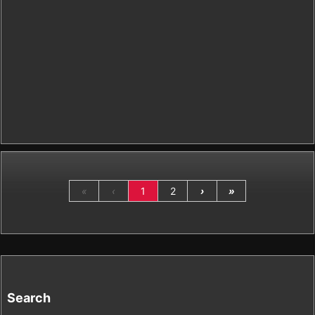
«
‹
1
2
›
»
Search