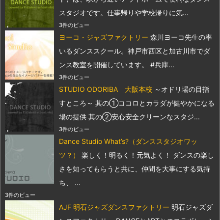
スタジオです。仕事帰りや学校帰りに気...
3件のビュー
ヨーコ・ジャズファクトリー
森川ヨーコ先生の率
いるダンススクール。神戸市西区と加古川市でダ
ンス教室を開催しています。 #兵庫...
3件のビュー
STUDIO ODORIBA 大阪本校
～オドリ場の目指
すところ～ 其の①ココロとカラダが健やかになる
場の提供 其の②安心安全クリーンなスタジ...
3件のビュー
Dance Studio What’s?（ダンススタジオワッ
ツ？）
楽しく！明るく！元気よく！ ダンスの楽し
さを知ってもらうと共に、仲間を大事にする気持
ち、 ...
3件のビュー
AJF 明石ジャズダンスファクトリー
明石ジャズダ