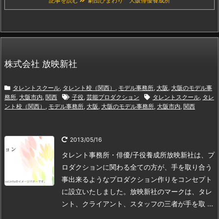
記事を読む
劇団ひまわり 大阪俳優養成所
株式会社 放映新社
タレントスクール
,
タレント校（関西）
,
モデル事務所
,
大阪
,
大阪のモデル事
務所
,
大阪市内
,
関西
子役
,
芸能プロダクション
タレントスクール
,
タレ
ント校（関西）
,
モデル事務所
,
大阪
,
大阪のモデル事務所
,
大阪市内
,
関西
2013/05/16
タレント事務所・俳優/子役養成所
放映新社は、プ
ロダクションに関わる全ての方が、手を取り合う
事出来るようなプロダクション作りをコンセプト
に設立いたしました。放映新社のマークは、タレ
ント、クライアント、スタッフの三者が手を取 ...