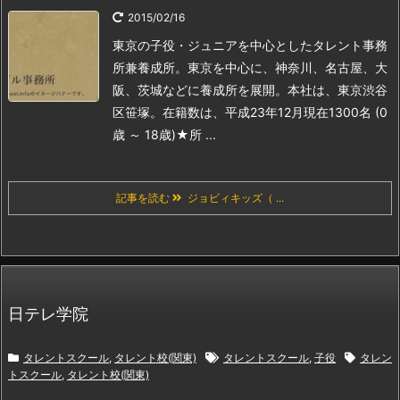
2015/02/16
東京の子役・ジュニアを中心としたタレント事務
所兼養成所。
東京を中心に、神奈川、名古屋、大
阪、茨城などに養成所を展開。本社は、東京渋谷
区笹塚。
在籍数は、平成23年12月現在1300名 (0
歳 ～ 18歳)
★所 ...
記事を読む
ジョビィキッズ（ ...
日テレ学院
タレントスクール
,
タレント校(関東)
タレントスクール
,
子役
タレン
トスクール
,
タレント校(関東)