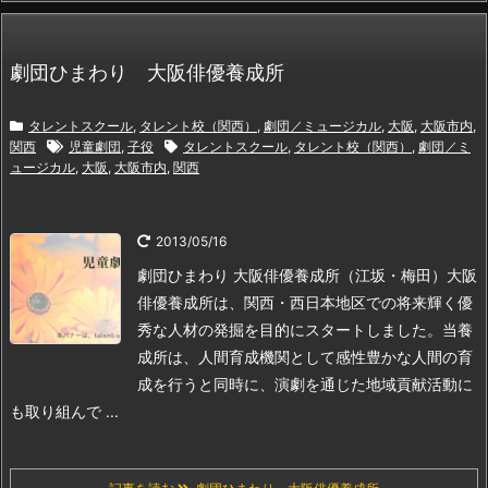
劇団ひまわり 大阪俳優養成所
タレントスクール
,
タレント校（関西）
,
劇団／ミュージカル
,
大阪
,
大阪市内
,
関西
児童劇団
,
子役
タレントスクール
,
タレント校（関西）
,
劇団／ミ
ュージカル
,
大阪
,
大阪市内
,
関西
2013/05/16
劇団ひまわり 大阪俳優養成所（江坂・梅田）
大阪
俳優養成所は、関西・西日本地区での将来輝く優
秀な人材の発掘を目的にスタートしました。当養
成所は、人間育成機関として感性豊かな人間の育
成を行うと同時に、演劇を通じた地域貢献活動に
も取り組んで ...