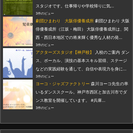
スタジオです。仕事帰りや学校帰りに気...
3件のビュー
劇団ひまわり 大阪俳優養成所
劇団ひまわり 大阪
俳優養成所（江坂・梅田） 大阪俳優養成所は、関
西・西日本地区での将来輝く優秀な人材の発...
3件のビュー
アクターズスタジオ【神戸校】
入校のご案内 ダン
ス、ボーカル、演技の基本スキル習得、ステージ
などの実践経験を通して、自信や表現力を身に...
3件のビュー
ヨーコ・ジャズファクトリー
森川ヨーコ先生の率
いるダンススクール。神戸市西区と加古川市でダ
ンス教室を開催しています。 #兵庫...
3件のビュー