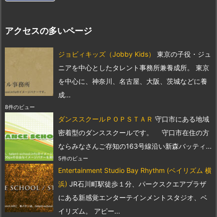
アクセスの多いページ
ジョビィキッズ（Jobby Kids）
東京の子役・ジュ
ニアを中心としたタレント事務所兼養成所。 東京
を中心に、神奈川、名古屋、大阪、茨城などに養
成...
8件のビュー
ダンススクールＰＯＰＳＴＡＲ
守口市にある地域
密着型のダンススクールです。 守口市在住の方
ならみなさんご存知の163号線沿い新森バッティ...
5件のビュー
Entertainment Studio Bay Rhythm (ベイリズム 横
浜)
JR石川町駅徒歩１分、パークスクエアプラザ
にある新感覚エンターテインメントスタジオ、ベ
イリズム。 アピー...