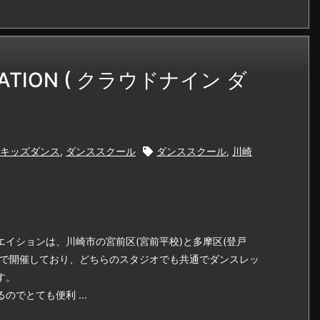
REATION ( クラウドナイン ダ
キッズダンス
,
ダンススクール
ダンススクール
,
川崎
イションは、川崎市の宮前区(宮前平校)と多摩区(登戸
校で開催しており、どちらのスタジオでも共通でダンスレッ
す。
でとても便利 ...