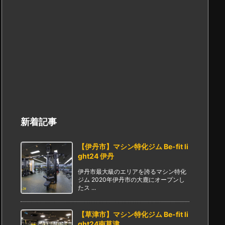
新着記事
【伊丹市】マシン特化ジム Be-fit li
ght24 伊丹
伊丹市最大級のエリアを誇るマシン特化
ジム 2020年伊丹市の大鹿にオープンし
たス ...
【草津市】マシン特化ジム Be-fit li
ght24南草津