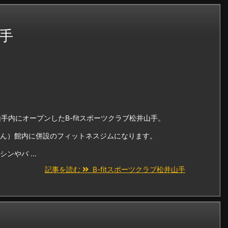
山手
山手内にオープンしたB-fitスポーツクラブ松井山手。
ん）館内に併設のフィットネスジムになります。
やバ ...
記事を読む
B-fitスポーツクラブ松井山手