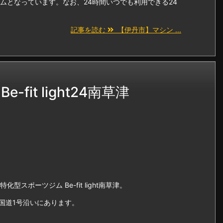
ムとなっています。なお、24時間いつでも利用できる24
記事を読む
【伊丹市】マシン ...
it light24南草津
スポーツジム Be-fit light南草津。
国道1号沿いにあります。