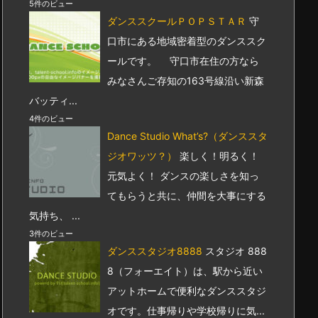
5件のビュー
ダンススクールＰＯＰＳＴＡＲ
守
口市にある地域密着型のダンススク
ールです。 守口市在住の方なら
みなさんご存知の163号線沿い新森
バッティ...
4件のビュー
Dance Studio What’s?（ダンススタ
ジオワッツ？）
楽しく！明るく！
元気よく！ ダンスの楽しさを知っ
てもらうと共に、仲間を大事にする
気持ち、 ...
3件のビュー
ダンススタジオ8888
スタジオ 888
8（フォーエイト）は、駅から近い
アットホームで便利なダンススタジ
オです。仕事帰りや学校帰りに気...