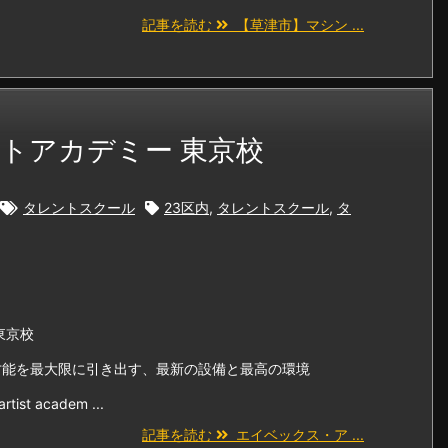
記事を読む
【草津市】マシン ...
トアカデミー 東京校
タレントスクール
23区内
,
タレントスクール
,
タ
東京校
才能を最大限に引き出す、最新の設備と最高の環境
 academ ...
記事を読む
エイベックス・ア ...