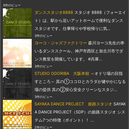
3件のビュー
ダンススタジオ8888
スタジオ 8888（フォーエイ
ト）は、駅から近いアットホームで便利なダンス
スタジオです。仕事帰りや学校帰りに気...
3件のビュー
ヨーコ・ジャズファクトリー
森川ヨーコ先生の率
いるダンススクール。神戸市西区と加古川市でダ
ンス教室を開催しています。 #兵庫...
3件のビュー
STUDIO ODORIBA 大阪本校
～オドリ場の目指
すところ～ 其の①ココロとカラダが健やかになる
場の提供 其の②安心安全クリーンなスタジ...
3件のビュー
SAYAKA DANCE PROJECT 姫路スタジオ
SAYAK
A DANCE PROJECT（SDP）の姫路スタジオ シス
テム7つの特徴（ポイント）！ ...
2件のビュー