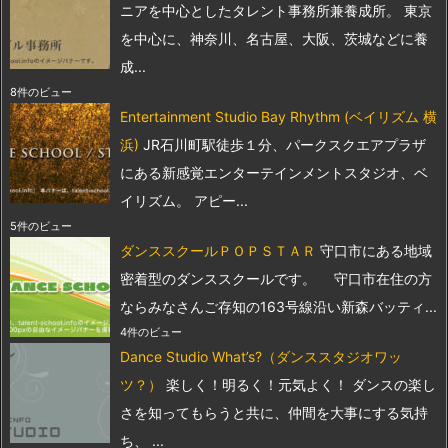
ニアを中心としたタレント事務所兼養成所。 東京
を中心に、神奈川、名古屋、大阪、茨城などに養
成...
8件のビュー
Entertainment Studio Bay Rhythm (ベイリズム 横
浜)
JR石川町駅徒歩１分、パークスクエアプラザ
にある新感覚エンターテインメントスタジオ、ベ
イリズム。 アピー...
5件のビュー
ダンススクールＰＯＰＳＴＡＲ
守口市にある地域
密着型のダンススクールです。 守口市在住の方
ならみなさんご存知の163号線沿い新森バッティ...
4件のビュー
Dance Studio What’s?（ダンススタジオワッ
ツ？）
楽しく！明るく！元気よく！ ダンスの楽し
さを知ってもらうと共に、仲間を大事にする気持
ち、 ...