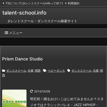
TSIについて(タレントスクールinfoって何？)
利用規約
掲載のお申し込み（無料）
お問い合わせ
RSS
Feedly
talent-school.info
タレントスクール・ダンススクール検索サイト
メニュー
Prism Dance Studio
ダンススクール
,
兵庫
,
関西
ベビーダンス
ダンススクール
,
兵庫
,
関
西
2013/10/08
明石初！踊るおけいこはじめてみませんか？
スタ
ジオではクラシックバレエ・JAZZ HIPHOP・