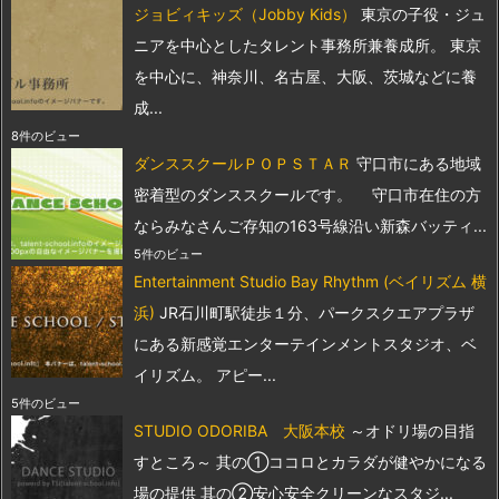
ジョビィキッズ（Jobby Kids）
東京の子役・ジュ
ニアを中心としたタレント事務所兼養成所。 東京
を中心に、神奈川、名古屋、大阪、茨城などに養
成...
8件のビュー
ダンススクールＰＯＰＳＴＡＲ
守口市にある地域
密着型のダンススクールです。 守口市在住の方
ならみなさんご存知の163号線沿い新森バッティ...
5件のビュー
Entertainment Studio Bay Rhythm (ベイリズム 横
浜)
JR石川町駅徒歩１分、パークスクエアプラザ
にある新感覚エンターテインメントスタジオ、ベ
イリズム。 アピー...
5件のビュー
STUDIO ODORIBA 大阪本校
～オドリ場の目指
すところ～ 其の①ココロとカラダが健やかになる
場の提供 其の②安心安全クリーンなスタジ...