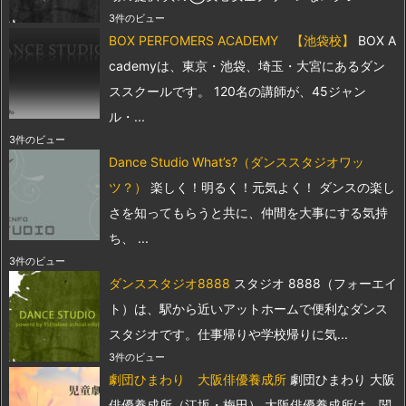
3件のビュー
BOX PERFOMERS ACADEMY 【池袋校】
BOX A
cademyは、東京・池袋、埼玉・大宮にあるダン
ススクールです。 120名の講師が、45ジャン
ル・...
3件のビュー
Dance Studio What’s?（ダンススタジオワッ
ツ？）
楽しく！明るく！元気よく！ ダンスの楽し
さを知ってもらうと共に、仲間を大事にする気持
ち、 ...
3件のビュー
ダンススタジオ8888
スタジオ 8888（フォーエイ
ト）は、駅から近いアットホームで便利なダンス
スタジオです。仕事帰りや学校帰りに気...
3件のビュー
劇団ひまわり 大阪俳優養成所
劇団ひまわり 大阪
俳優養成所（江坂・梅田） 大阪俳優養成所は、関