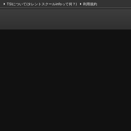
TSIについて(タレントスクールinfoって何？)
利用規約
掲載のお申し込み（無料）
お問い合わせ
RSS
Feedly