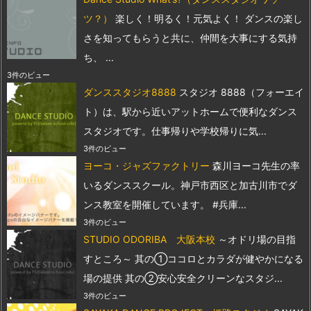
ツ？）
楽しく！明るく！元気よく！ ダンスの楽し
さを知ってもらうと共に、仲間を大事にする気持
ち、 ...
3件のビュー
ダンススタジオ8888
スタジオ 8888（フォーエイ
ト）は、駅から近いアットホームで便利なダンス
スタジオです。仕事帰りや学校帰りに気...
3件のビュー
ヨーコ・ジャズファクトリー
森川ヨーコ先生の率
いるダンススクール。神戸市西区と加古川市でダ
ンス教室を開催しています。 #兵庫...
3件のビュー
STUDIO ODORIBA 大阪本校
～オドリ場の目指
すところ～ 其の①ココロとカラダが健やかになる
場の提供 其の②安心安全クリーンなスタジ...
3件のビュー