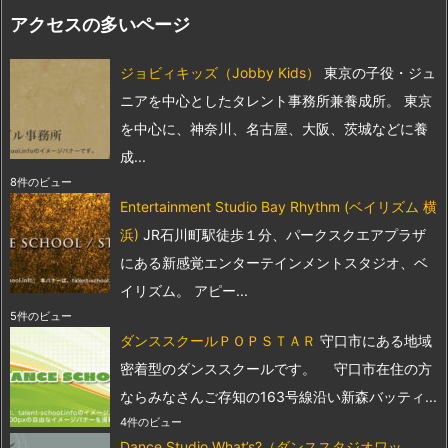
アクセスの多いページ
ジョビィキッズ（Jobby Kids）
東京の子役・ジュ
ニアを中心としたタレント事務所兼養成所。 東京
を中心に、神奈川、名古屋、大阪、茨城などに養
成...
8件のビュー
Entertainment Studio Bay Rhythm (ベイリズム 横
浜)
JR石川町駅徒歩１分、パークスクエアプラザ
にある新感覚エンターテインメントスタジオ、ベ
イリズム。 アピー...
5件のビュー
ダンススクールＰＯＰＳＴＡＲ
守口市にある地域
密着型のダンススクールです。 守口市在住の方
ならみなさんご存知の163号線沿い新森バッティ...
4件のビュー
Dance Studio What’s?（ダンススタジオワッ