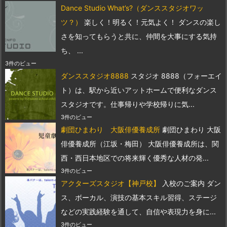
Dance Studio What’s?（ダンススタジオワッ
ツ？）
楽しく！明るく！元気よく！ ダンスの楽し
さを知ってもらうと共に、仲間を大事にする気持
ち、 ...
3件のビュー
ダンススタジオ8888
スタジオ 8888（フォーエイ
ト）は、駅から近いアットホームで便利なダンス
スタジオです。仕事帰りや学校帰りに気...
3件のビュー
劇団ひまわり 大阪俳優養成所
劇団ひまわり 大阪
俳優養成所（江坂・梅田） 大阪俳優養成所は、関
西・西日本地区での将来輝く優秀な人材の発...
3件のビュー
アクターズスタジオ【神戸校】
入校のご案内 ダン
ス、ボーカル、演技の基本スキル習得、ステージ
などの実践経験を通して、自信や表現力を身に...
3件のビュー