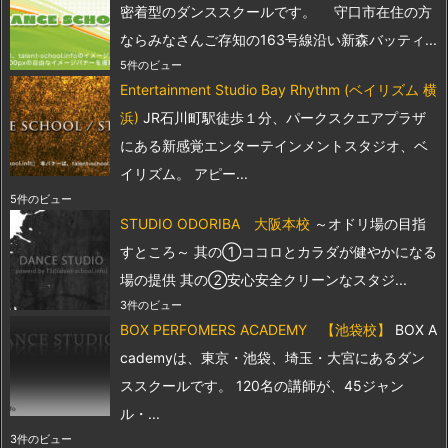
密着型のダンススクールです。 守口市在住の方
ならみなさんご存知の163号線沿い新森バッティ...
5件のビュー
Entertainment Studio Bay Rhythm (ベイリズム 横
浜)
JR石川町駅徒歩１分、パークスクエアプラザ
にある新感覚エンターテインメントスタジオ、ベ
イリズム。 アピー...
5件のビュー
STUDIO ODORIBA 大阪本校
～オドリ場の目指
すところ～ 其の①ココロとカラダが健やかになる
場の提供 其の②安心安全クリーンなスタジ...
3件のビュー
BOX PERFOMERS ACADEMY 【池袋校】
BOX A
cademyは、東京・池袋、埼玉・大宮にあるダン
ススクールです。 120名の講師が、45ジャン
ル・...
3件のビュー