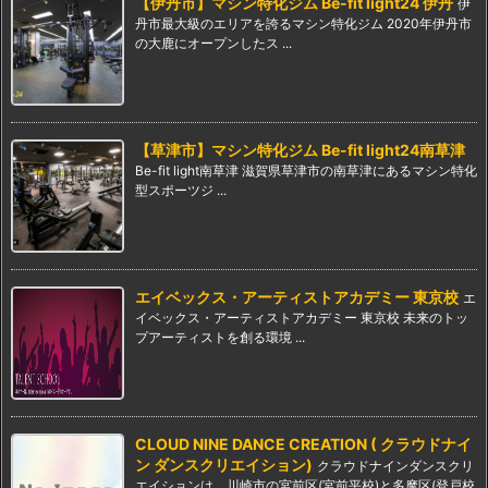
【伊丹市】マシン特化ジム Be-fit light24 伊丹
伊
丹市最大級のエリアを誇るマシン特化ジム 2020年伊丹市
の大鹿にオープンしたス ...
【草津市】マシン特化ジム Be-fit light24南草津
Be-fit light南草津 滋賀県草津市の南草津にあるマシン特化
型スポーツジ ...
エイベックス・アーティストアカデミー 東京校
エ
イベックス・アーティストアカデミー 東京校 未来のトッ
プアーティストを創る環境 ...
CLOUD NINE DANCE CREATION ( クラウドナイ
ン ダンスクリエイション)
クラウドナインダンスクリ
エイションは、川崎市の宮前区(宮前平校)と多摩区(登戸校