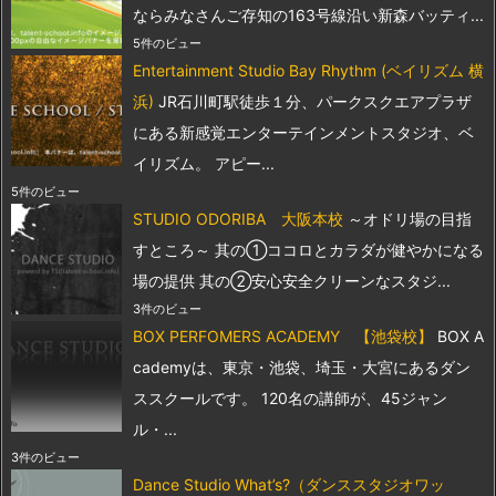
ならみなさんご存知の163号線沿い新森バッティ...
5件のビュー
Entertainment Studio Bay Rhythm (ベイリズム 横
浜)
JR石川町駅徒歩１分、パークスクエアプラザ
にある新感覚エンターテインメントスタジオ、ベ
イリズム。 アピー...
5件のビュー
STUDIO ODORIBA 大阪本校
～オドリ場の目指
すところ～ 其の①ココロとカラダが健やかになる
場の提供 其の②安心安全クリーンなスタジ...
3件のビュー
BOX PERFOMERS ACADEMY 【池袋校】
BOX A
cademyは、東京・池袋、埼玉・大宮にあるダン
ススクールです。 120名の講師が、45ジャン
ル・...
3件のビュー
Dance Studio What’s?（ダンススタジオワッ