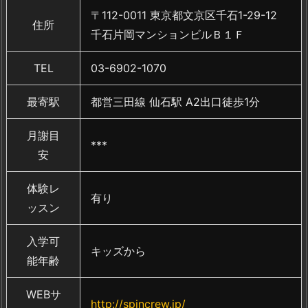
〒112-0011 東京都文京区千石1-29-12
住所
千石片岡マンションビルＢ１Ｆ
TEL
03-6902-1070
最寄駅
都営三田線 仙石駅 A2出口徒歩1分
月謝目
***
安
体験レ
有り
ッスン
入学可
キッズから
能年齢
WEBサ
http://spincrew.jp/