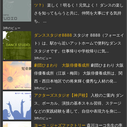
ツ？）
楽しく！明るく！元気よく！ ダンスの楽し
さを知ってもらうと共に、仲間を大事にする気持
ち、 ...
3件のビュー
ダンススタジオ8888
スタジオ 8888（フォーエイ
ト）は、駅から近いアットホームで便利なダンス
スタジオです。仕事帰りや学校帰りに気...
3件のビュー
劇団ひまわり 大阪俳優養成所
劇団ひまわり 大阪
俳優養成所（江坂・梅田） 大阪俳優養成所は、関
西・西日本地区での将来輝く優秀な人材の発...
3件のビュー
アクターズスタジオ【神戸校】
入校のご案内 ダン
ス、ボーカル、演技の基本スキル習得、ステージ
などの実践経験を通して、自信や表現力を身に...
3件のビュー
ヨーコ・ジャズファクトリー
森川ヨーコ先生の率