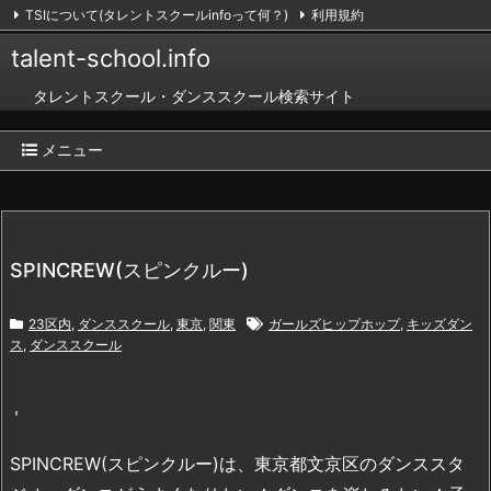
TSIについて(タレントスクールinfoって何？)
利用規約
掲載のお申し込み（無料）
お問い合わせ
RSS
Feedly
talent-school.info
タレントスクール・ダンススクール検索サイト
メニュー
SPINCREW(スピンクルー)
23区内
,
ダンススクール
,
東京
,
関東
ガールズヒップホップ
,
キッズダン
ス
,
ダンススクール
SPINCREW(スピンクルー)は、東京都文京区のダンススタ