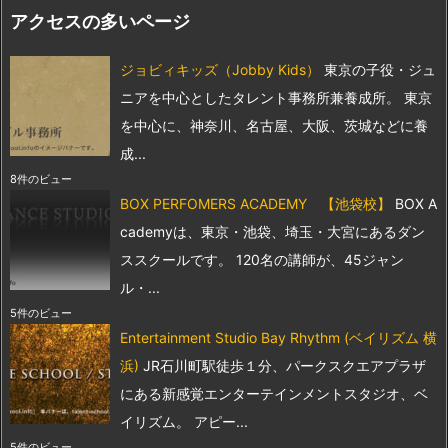
アクセスの多いページ
ジョビィキッズ（Jobby Kids）
東京の子役・ジュ
ニアを中心としたタレント事務所兼養成所。 東京
を中心に、神奈川、名古屋、大阪、茨城などに養
成...
8件のビュー
BOX PERFOMERS ACADEMY 【池袋校】
BOX A
cademyは、東京・池袋、埼玉・大宮にあるダン
ススクールです。 120名の講師が、45ジャン
ル・...
5件のビュー
Entertainment Studio Bay Rhythm (ベイリズム 横
浜)
JR石川町駅徒歩１分、パークスクエアプラザ
にある新感覚エンターテインメントスタジオ、ベ
イリズム。 アピー...
5件のビュー