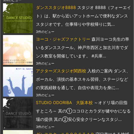
ダンススタジオ8888
スタジオ 8888（フォーエイ
ト）は、駅から近いアットホームで便利なダンス
スタジオです。仕事帰りや学校帰りに気...
3件のビュー
ヨーコ・ジャズファクトリー
森川ヨーコ先生の率
いるダンススクール。神戸市西区と加古川市でダ
ンス教室を開催しています。 #兵庫...
3件のビュー
アクターズスタジオ関西校
入校のご案内 ダンス、
ボーカル、演技の基本スキル習得、ステージなど
の実践経験を通して、自信や表現力を身に...
3件のビュー
STUDIO ODORIBA 大阪本校
～オドリ場の目指
すところ～ 其の①ココロとカラダが健やかになる
場の提供 其の②安心安全クリーンなスタジ...
3件のビュー