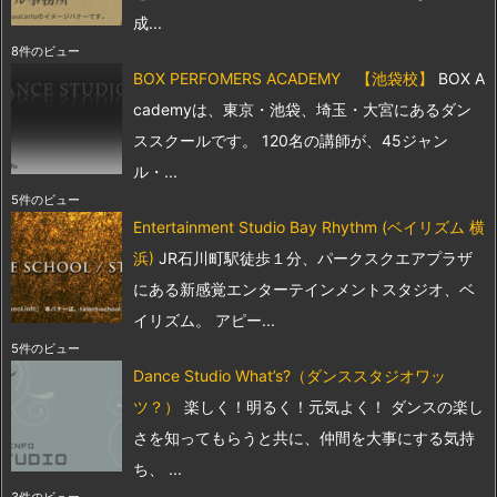
成...
8件のビュー
BOX PERFOMERS ACADEMY 【池袋校】
BOX A
cademyは、東京・池袋、埼玉・大宮にあるダン
ススクールです。 120名の講師が、45ジャン
ル・...
5件のビュー
Entertainment Studio Bay Rhythm (ベイリズム 横
浜)
JR石川町駅徒歩１分、パークスクエアプラザ
にある新感覚エンターテインメントスタジオ、ベ
イリズム。 アピー...
5件のビュー
Dance Studio What’s?（ダンススタジオワッ
ツ？）
楽しく！明るく！元気よく！ ダンスの楽し
さを知ってもらうと共に、仲間を大事にする気持
ち、 ...
3件のビュー