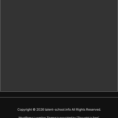
Copyright ©
2026
talent-school.info
All Rights Reserved.
WordPress Luxeritas Theme is provided by "
Thought is free
".