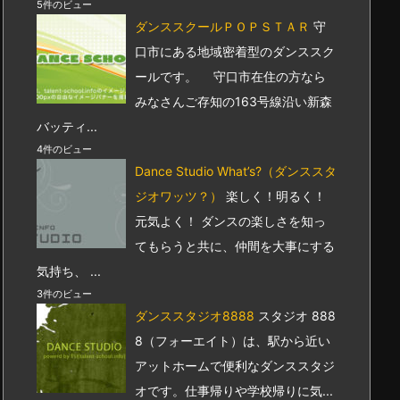
5件のビュー
ダンススクールＰＯＰＳＴＡＲ
守
口市にある地域密着型のダンススク
ールです。 守口市在住の方なら
みなさんご存知の163号線沿い新森
バッティ...
4件のビュー
Dance Studio What’s?（ダンススタ
ジオワッツ？）
楽しく！明るく！
元気よく！ ダンスの楽しさを知っ
てもらうと共に、仲間を大事にする
気持ち、 ...
3件のビュー
ダンススタジオ8888
スタジオ 888
8（フォーエイト）は、駅から近い
アットホームで便利なダンススタジ
オです。仕事帰りや学校帰りに気...