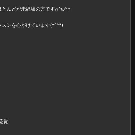
とんどが未経験の方です∩^ω^∩
ンを心がけています(*^^*)
賞受賞