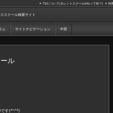
TSIについて(タレントスクールinfoって何？)
利
ンススクール検索サイト
ラム
サイトナビゲーション
中部
クール
す(*^^*)