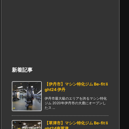
新着記事
【伊丹市】マシン特化ジム Be-fit li
ght24 伊丹
伊丹市最大級のエリアを誇るマシン特化
ジム 2020年伊丹市の大鹿にオープンし
たス ...
【草津市】マシン特化ジム Be-fit li
ght24南草津